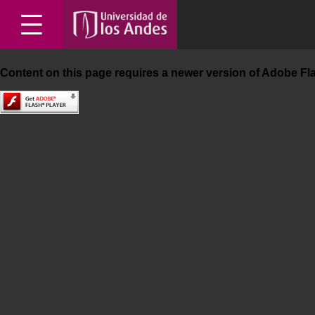
Departamento de arte
Content on this page requires a newer version of Adobe Fla